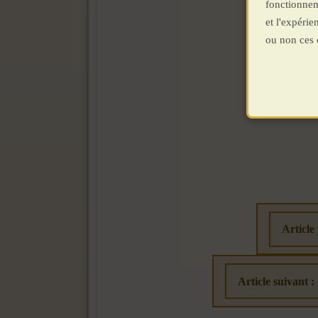
fonctionnem
et l'expéri
ou non ces 
Article
Article suivant :