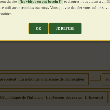
ent du site
(les vidéos en ont besoin !)
et d'autres nous aident à améli
ence utilisateur (cookies traceurs). Vous pouvez décider vous-même si vo
cookies.
OK
JE REFUSE
 précédent : La politique américaine de confiscation
Pr
 Géopolitique de l’inflation - Le Dessous des cartes - L’Essentiel