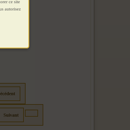
orer ce site
us autorisez
écédent
Suivant