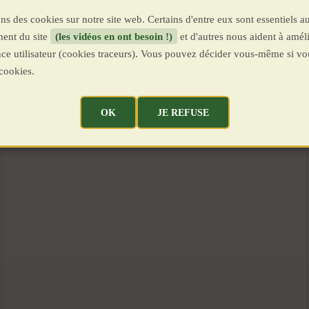
ns des cookies sur notre site web. Certains d'entre eux sont essentiels a
ent du site
(les vidéos en ont besoin !)
et d'autres nous aident à améli
ence utilisateur (cookies traceurs). Vous pouvez décider vous-même si vo
cookies.
OK
JE REFUSE