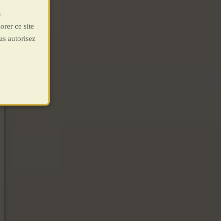
u
orer ce site
us autorisez