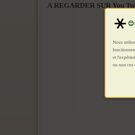
A REGARDER SUR You Tub
Nous utiliso
fonctionnem
et l'expéri
ou non ces 