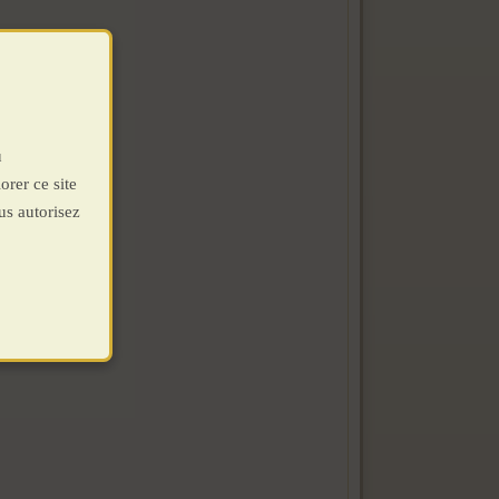
u
orer ce site
us autorisez