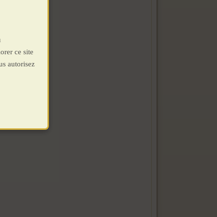
u
orer ce site
us autorisez