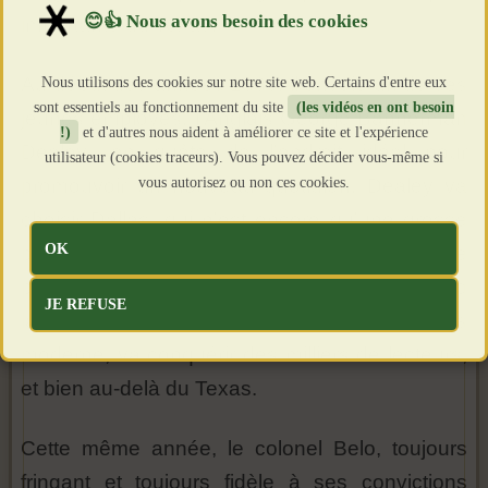
importante du Texas.
Au début des années 1880, il envoie un de ses
Nous utilisons des cookies sur notre site web. Certains d'entre eux
sont essentiels au fonctionnement du site
(les vidéos en ont besoin
jeunes employés, l'Anglais George Bannerman
!)
et d'autres nous aident à améliorer ce site et l'expérience
Dealey, en quête de l'endroit idéal pour
utilisateur (cookies traceurs). Vous pouvez décider vous-même si
vous autorisez ou non ces cookies.
promouvoir un nouveau quotidien. Dealey va
choisir Dallas, qui n'est encore qu'une grosse
OK
bourgade, mais qui est parfaitement desservie
par le chemin de fer. En 1885, le colonel Belo
JE REFUSE
lance le Dallas News qui, de conception très
moderne, va conquérir des milliers de lecteurs,
et bien au-delà du Texas.
Cette même année, le colonel Belo, toujours
fringant et toujours fidèle à ses convictions