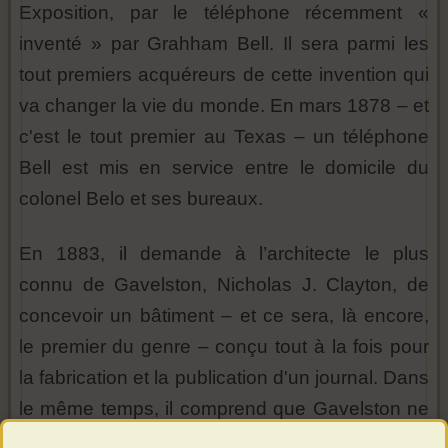
Exposition, par le téléphone récemment «
inventé » par Grahham Bell. Il sera parmi les
tout premiers acquéreurs de cette invention qui
va changer la vie du monde. En mars 1878 – et
c'est le tout premier au Texas – un téléphone
Bell est mis en service entre le domicile du
colonel Belo et ses bureaux.
En 1883, il demande à l’architecte le plus
connu de Gavelston, Nicholas J. Clayton, de
concevoir un bâtiment – et ce sera, là encore,
le premier du genre – conçu tout à la fois pour
la fabrication et la publication d'un journal. Dans
le même temps, il comprend que Gavelston ne
va guère rester plus longtemps la ville la plus