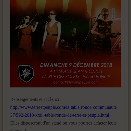
Renseigements et accès ici :
http://www.terreetpeuple.com/la-table-ronde-communaute-
37/592-2018-xxiii-table-ronde-de-terre-et-peuple.html
Elles disposeront d'un stand ou vous pourrez acheter leurs
albums !