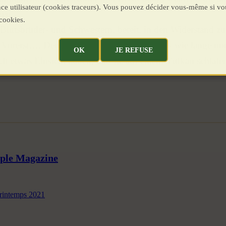
ence utilisateur (cookies traceurs). Vous pouvez décider vous-même si vo
gen.
cookies.
Blutsbrüder- und Schwestern, bereit, in den Widerstand zu 
 Vorerst…. Denn unter den Globalisten, die - wie lange no
OK
JE REFUSE
ch etwas Einsicht haben, daß sie auf einem Vulkan schlafen
uple Magazine
Printemps 2021