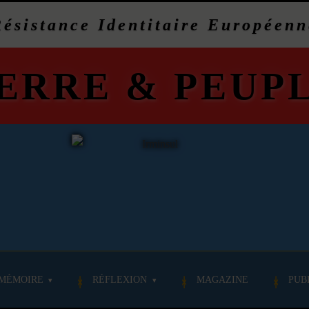
Résistance Identitaire Européenn
ERRE
&
PEUP
MÉMOIRE
RÉFLEXION
MAGAZINE
PUB