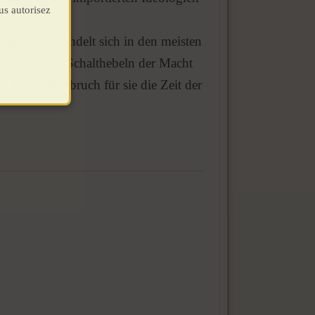
us autorisez
treten. Es handelt sich in den meisten
ch? - an den Schalthebeln der Macht
, dessen Ausbruch für sie die Zeit der