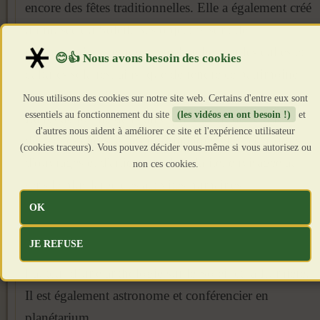
encore des fêtes traditionnelles. Elle a également créé
un musée du Soleil. Ses objectifs sont de
promouvoir les études et recherches sur les cultes et
cultures solaires, ainsi que de rendre ce patrimoine
accessible et utile à nos contemporains.
Nous utilisons des cookies sur notre site web. Certains d'entre eux sont
essentiels au fonctionnement du site
(les vidéos en ont besoin !)
et
La revue publie dans un esprit ouvert des études,
d'autres nous aident à améliorer ce site et l'expérience utilisateur
des textes choisis, des informations, des recensions
(cookies traceurs). Vous pouvez décider vous-même si vous autorisez ou
d'ouvrages et d'articles sur la solarité, envisagée au
non ces cookies.
sens le plus large des activités humaines
(archéologie, histoire, symboles, art, littérature,
OK
poésie, religions, astronomie, écologie, etc...).
JE REFUSE
En plus de Solaria, Jean-Christophe Mathelin est
l’auteur d’une anthologie sur le Soleil et la Lumière.
Il est également astronome et conférencier en
planétarium.