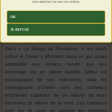
vous autorisez ou non ces cookies.
gardant de l’approcher, jusqu’à ce qu’une
corneille, Bodbh elle-même, se pose sur son
OK
épaule.
JE REFUSE
Les histoires galloises des Mabinogion sont à
peine plus proche du monde de la chevalerie.
Dans « Le Songe de Rhonabwy », les chefs
Arthur et Owein s’affrontent dans un jeu assez
semblable aux échecs, tandis que leur
entourage est en pleine bataille. Arthur est
accompagné de ses chevaliers, mais les
compagnons d’Owein sont des corbeaux
enchantés capables de se relever de leurs
blessures et même de la mort. Les corbeaux
sont sur le point de vaincre les hommes