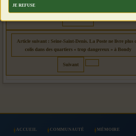
Article précédent : La folie du "Black Friday"
JE REFUSE
Précédent
Article suivant : Seine-Saint-Denis. La Poste ne livre plus 
colis dans des quartiers « trop dangereux » à Bondy
Suivant
ACCUEIL
COMMUNAUTÉ
MÉMOIRE