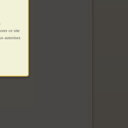
u
orer ce site
us autorisez