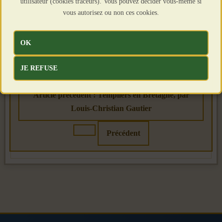
utilisateur (cookies traceurs). Vous pouvez décider vous-même si
Départements : 22, 29, 35, 44 et 56
vous autorisez ou non ces cookies.
Contacts :
Xavier au 06 30 36 85 84
OK
Véronique au 02 40 50 68 80
.
JE REFUSE
Article précédent : Templiers en Bretagne, par
Louis-Christian Gautier
Précédent