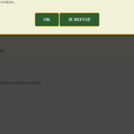
cookies.
ouvrages sur l’implantation régionale du Temple, est de formation universitaire mai
OK
JE REFUSE
ntéressé par le sujet. C’est pourquoi il a parcouru la Bretagne, en tous sens et en tout
on ouvrage.
5 €
 presse et grandes surfaces