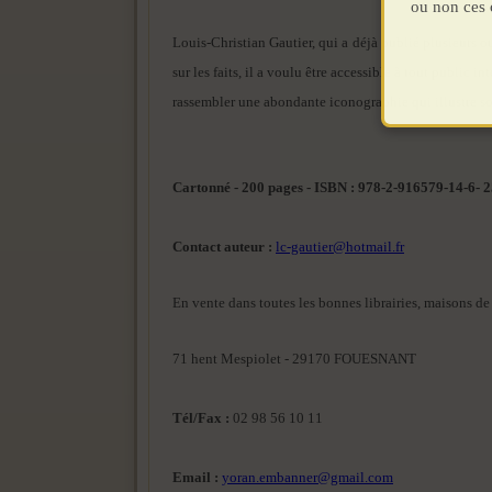
ou non ces 
Louis-Christian Gautier, qui a déjà publié plusieurs 
sur les faits, il a voulu être accessible à tout public i
rassembler une abondante iconographie qui illustre s
Cartonné - 200 pages - ISBN : 978-2-916579-14-6- 2
Contact auteur :
lc-gautier@hotmail.fr
En vente dans toutes les bonnes librairies, maisons de
71 hent Mespiolet - 29170 FOUESNANT
Tél/Fax :
02 98 56 10 11
Email :
yoran.embanner@gmail.com