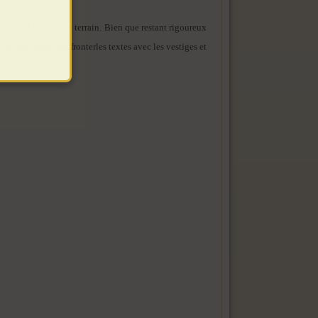
s d’abord homme de terrain. Bien que restant rigoureux
es saisons, pour confronterles textes avec les vestiges et