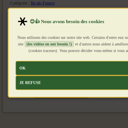
Catégorie :
Ile-de-France
Publié le : 9 Juillet 2007
Création : 9 Juillet 2007
Nous utilisons des cookies sur notre site web. Certains d'entre eux s
site
(les vidéos en ont besoin !)
et d'autres nous aident à améliorer
(cookies traceurs). Vous pouvez décider vous-même si vous au
Page 2 sur 2
OK
JE REFUSE
◄◄
◄
1
2