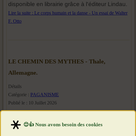
disponible en librairie grâce à l'éditeur Lindau.
Lire la suite : Le corps humain et la danse - Un essai de Walter
F. Otto
LE CHEMIN DES MYTHES - Thale,
Allemagne.
Détails
Catégorie :
PAGANISME
Publié le : 10 Juillet 2026