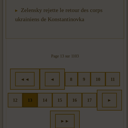
Zelensky rejette le retour des corps
ukrainiens de Konstantinovka
Page 13 sur 1103
◄◄
◄
8
9
10
11
12
13
14
15
16
17
►
►►