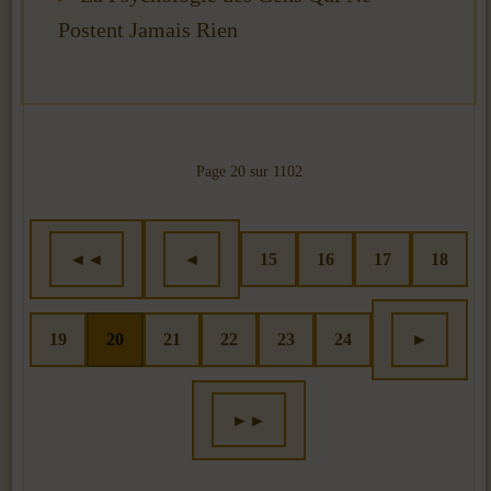
Postent Jamais Rien
Page 20 sur 1102
◄◄
◄
15
16
17
18
19
20
21
22
23
24
►
►►