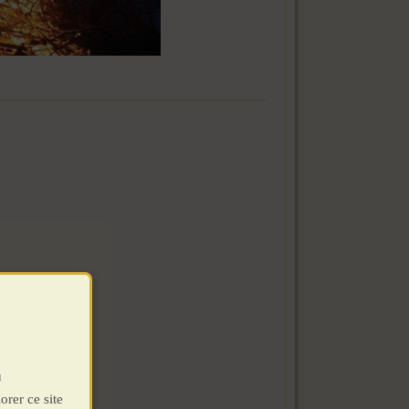
u
orer ce site