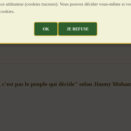
ence utilisateur (cookies traceurs). Vous pouvez décider vous-même si vo
cookies.
OK
JE REFUSE
e, c'est pas le peuple qui décide" selon Jimmy Moha