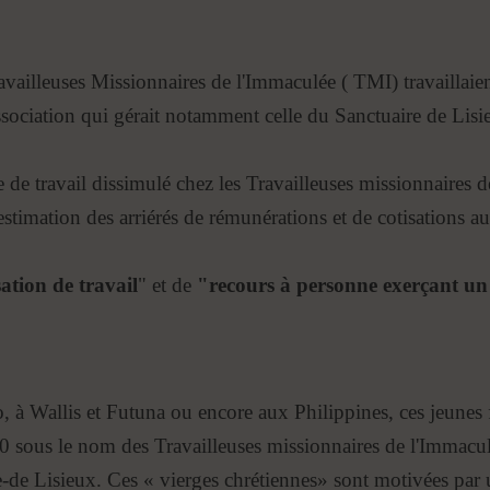
ravailleuses Missionnaires de l'Immaculée ( TMI) travaillaie
association qui gérait notamment celle du Sanctuaire de Lisi
re de travail dissimulé chez les Travailleuses missionnaires
stimation des arriérés de rémunérations et de cotisations au
ation de travail
" et de
"recours à personne exerçant un 
à Wallis et Futuna ou encore aux Philippines, ces jeunes fil
sous le nom des Travailleuses missionnaires de l'Immaculé
e-de Lisieux. Ces « vierges chrétiennes» sont motivées par u