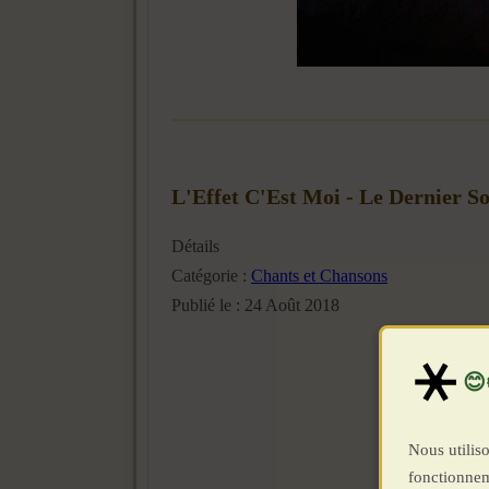
L'Effet C'Est Moi - Le Dernier S
Détails
Catégorie :
Chants et Chansons
Publié le : 24 Août 2018
Nous utiliso
fonctionnem