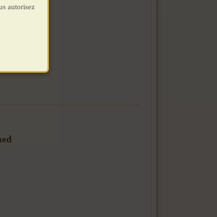
us autorisez
med