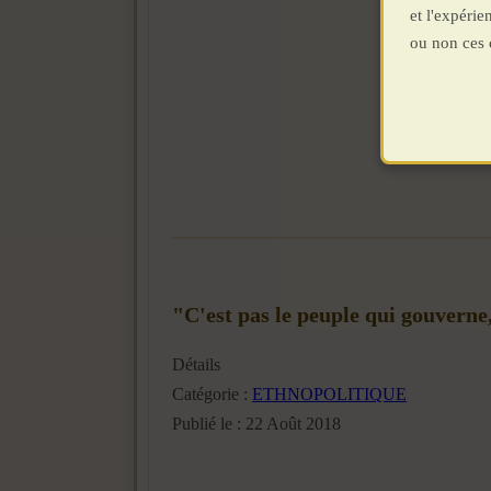
et l'expéri
ou non ces 
"C'est pas le peuple qui gouvern
Détails
Catégorie :
ETHNOPOLITIQUE
Publié le : 22 Août 2018